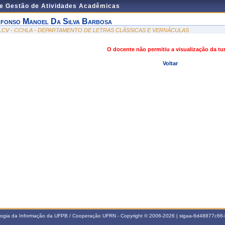
de Gestão de Atividades Acadêmicas
fonso Manoel Da Silva Barbosa
LCV - CCHLA - DEPARTAMENTO DE LETRAS CLÁSSICAS E VERNÁCULAS
O docente não permitiu a visualização da t
Voltar
ologia da Informação da UFPB / Cooperação UFRN - Copyright © 2006-2026 | sigaa-6d48877c6