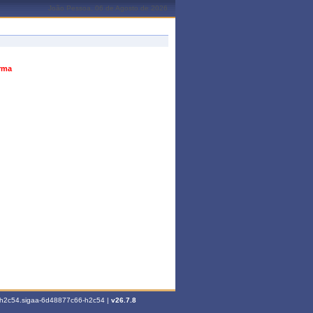
João Pessoa, 06 de Agosto de 2026
urma
6-h2c54.sigaa-6d48877c66-h2c54 |
v26.7.8