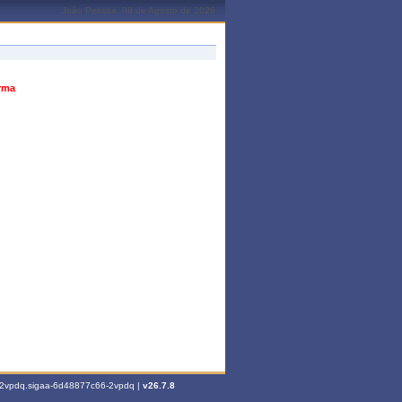
João Pessoa, 08 de Agosto de 2026
urma
6-2vpdq.sigaa-6d48877c66-2vpdq |
v26.7.8