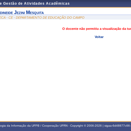
de Gestão de Atividades Acadêmicas
dineide Jezini Mesquita
ECA - CE - DEPARTAMENTO DE EDUCAÇÃO DO CAMPO
O docente não permitiu a visualização da t
Voltar
ologia da Informação da UFPB / Cooperação UFRN - Copyright © 2006-2026 | sigaa-6d48877c6