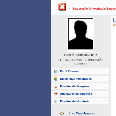
UFPB ›
SIGAA - Sistema Integrado 
Sua sessão foi expirada. É nece
L
D
LEON TARQUINO DA COSTA
CI - DEPARTAMENTO DE COMPUTAÇÃO
CIENTÍFICA
Perfil Pessoal
Disciplinas Ministradas
Projetos de Pesquisa
Atividades de Extensão
Projetos de Monitoria
Ir ao Menu Principal