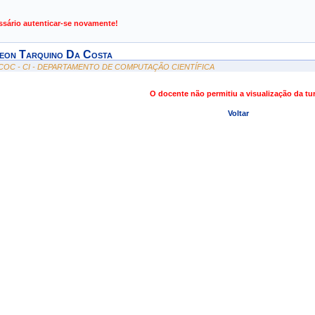
de Gestão de Atividades Acadêmicas
ssário autenticar-se novamente!
eon Tarquino Da Costa
COC - CI - DEPARTAMENTO DE COMPUTAÇÃO CIENTÍFICA
O docente não permitiu a visualização da t
Voltar