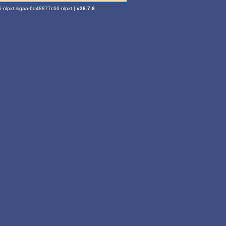
-nlpxt.sigaa-6d48877c66-nlpxt |
v26.7.8