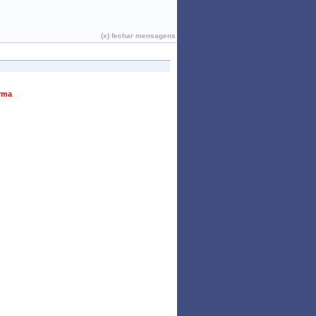
João Pessoa, 06 de Agosto de 2026
(x) fechar mensagens
urma