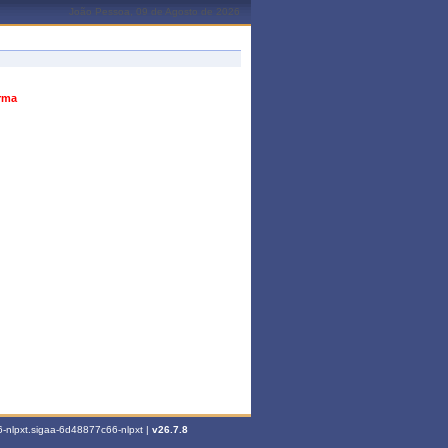
João Pessoa, 09 de Agosto de 2026
urma
-nlpxt.sigaa-6d48877c66-nlpxt |
v26.7.8