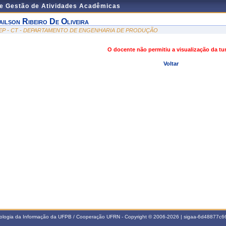
de Gestão de Atividades Acadêmicas
ailson Ribeiro De Oliveira
EP - CT - DEPARTAMENTO DE ENGENHARIA DE PRODUÇÃO
O docente não permitiu a visualização da t
Voltar
nologia da Informação da UFPB / Cooperação UFRN - Copyright © 2006-2026 | sigaa-6d48877c66