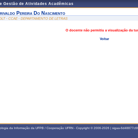
de Gestão de Atividades Acadêmicas
rivaldo Pereira Do Nascimento
DLT - CCAE - DEPARTAMENTO DE LETRAS
O docente não permitiu a visualização da t
Voltar
nologia da Informação da UFPB / Cooperação UFRN - Copyright © 2006-2026 | sigaa-6d48877c66