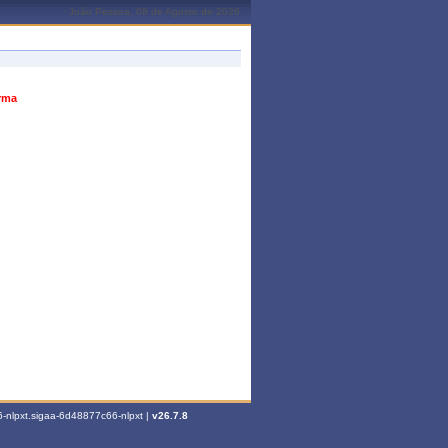
João Pessoa, 08 de Agosto de 2026
urma
-nlpxt.sigaa-6d48877c66-nlpxt |
v26.7.8