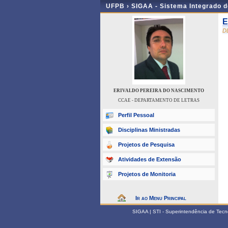
UFPB ›
SIGAA - Sistema Integrado 
E
D
ERIVALDO PEREIRA DO NASCIMENTO
CCAE - DEPARTAMENTO DE LETRAS
Perfil Pessoal
Disciplinas Ministradas
Projetos de Pesquisa
Atividades de Extensão
Projetos de Monitoria
Ir ao Menu Principal
SIGAA | STI - Superintendência de Tec