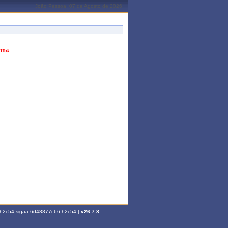
João Pessoa, 07 de Agosto de 2026
urma
6-h2c54.sigaa-6d48877c66-h2c54 |
v26.7.8