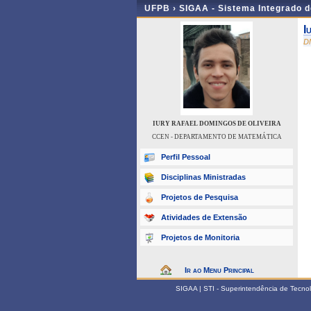
UFPB ›
SIGAA - Sistema Integrado 
I
D
IURY RAFAEL DOMINGOS DE OLIVEIRA
CCEN - DEPARTAMENTO DE MATEMÁTICA
Perfil Pessoal
Disciplinas Ministradas
Projetos de Pesquisa
Atividades de Extensão
Projetos de Monitoria
Ir ao Menu Principal
SIGAA | STI - Superintendência de Tecn