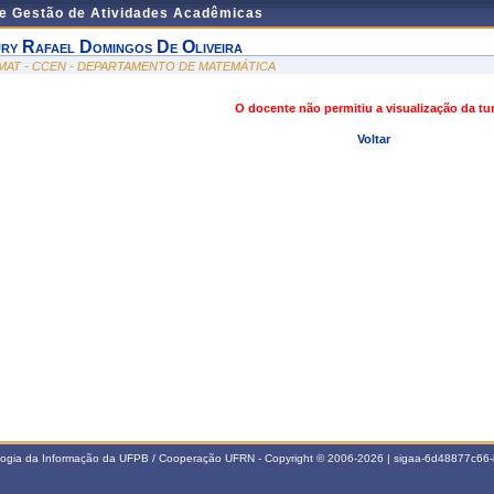
de Gestão de Atividades Acadêmicas
ury Rafael Domingos De Oliveira
MAT - CCEN - DEPARTAMENTO DE MATEMÁTICA
O docente não permitiu a visualização da t
Voltar
ologia da Informação da UFPB / Cooperação UFRN - Copyright © 2006-2026 | sigaa-6d48877c6