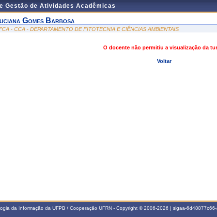
de Gestão de Atividades Acadêmicas
uciana Gomes Barbosa
FCA - CCA - DEPARTAMENTO DE FITOTECNIA E CIÊNCIAS AMBIENTAIS
O docente não permitiu a visualização da t
Voltar
ologia da Informação da UFPB / Cooperação UFRN - Copyright © 2006-2026 | sigaa-6d48877c6