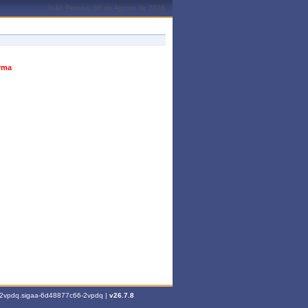
João Pessoa, 06 de Agosto de 2026
urma
6-2vpdq.sigaa-6d48877c66-2vpdq |
v26.7.8