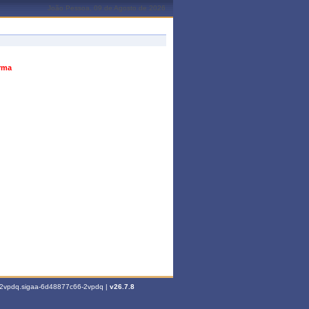
João Pessoa, 09 de Agosto de 2026
urma
6-2vpdq.sigaa-6d48877c66-2vpdq |
v26.7.8