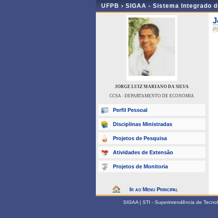
UFPB ›
SIGAA - Sistema Integrado 
J
P
JORGE LUIZ MARIANO DA SILVA
CCSA - DEPARTAMENTO DE ECONOMIA
Perfil Pessoal
Disciplinas Ministradas
Projetos de Pesquisa
Atividades de Extensão
Projetos de Monitoria
Ir ao Menu Principal
SIGAA | STI - Superintendência de Tecn