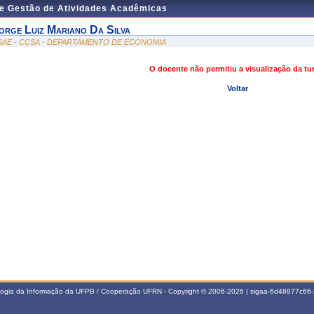
de Gestão de Atividades Acadêmicas
orge Luiz Mariano Da Silva
SAE - CCSA - DEPARTAMENTO DE ECONOMIA
O docente não permitiu a visualização da t
Voltar
ologia da Informação da UFPB / Cooperação UFRN - Copyright © 2006-2026 | sigaa-6d48877c6