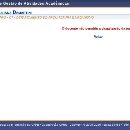
de Gestão de Atividades Acadêmicas
uliana Demartini
ARQ - CT - DEPARTAMENTO DE ARQUITETURA E URBANISMO
O docente não permitiu a visualização da t
Voltar
ologia da Informação da UFPB / Cooperação UFRN - Copyright © 2006-2026 | sigaa-6d48877c6