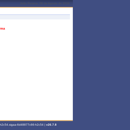
João Pessoa, 06 de Agosto de 2026
urma
6-h2c54.sigaa-6d48877c66-h2c54 |
v26.7.8