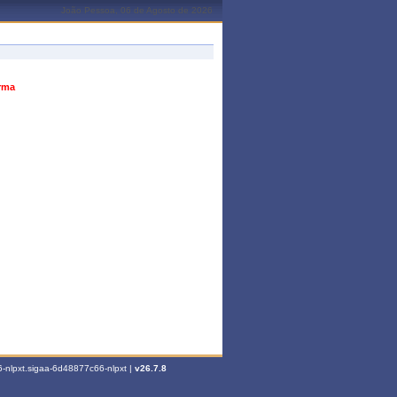
João Pessoa, 06 de Agosto de 2026
urma
-nlpxt.sigaa-6d48877c66-nlpxt |
v26.7.8