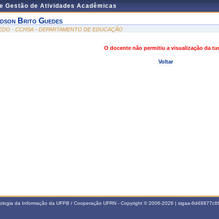
de Gestão de Atividades Acadêmicas
dson Brito Guedes
EDO - CCHSA - DEPARTAMENTO DE EDUCAÇÃO
O docente não permitiu a visualização da t
Voltar
nologia da Informação da UFPB / Cooperação UFRN - Copyright © 2006-2026 | sigaa-6d48877c66