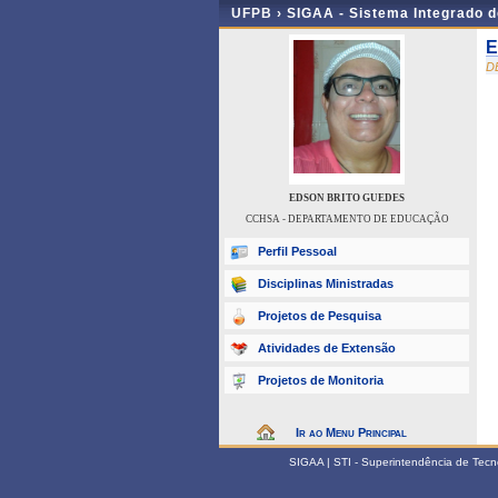
UFPB ›
SIGAA - Sistema Integrado 
E
D
EDSON BRITO GUEDES
CCHSA - DEPARTAMENTO DE EDUCAÇÃO
Perfil Pessoal
Disciplinas Ministradas
Projetos de Pesquisa
Atividades de Extensão
Projetos de Monitoria
Ir ao Menu Principal
SIGAA | STI - Superintendência de Tec