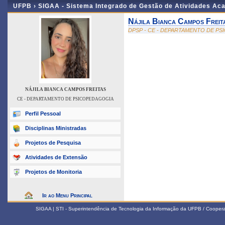
UFPB ›
SIGAA - Sistema Integrado de Gestão de Atividades Ac
Nájila Bianca Campos Freit
DPSP - CE - DEPARTAMENTO DE P
NÁJILA BIANCA CAMPOS FREITAS
CE - DEPARTAMENTO DE PSICOPEDAGOGIA
Perfil Pessoal
Disciplinas Ministradas
Projetos de Pesquisa
Atividades de Extensão
Projetos de Monitoria
Ir ao Menu Principal
SIGAA | STI - Superintendência de Tecnologia da Informação da UFPB / Coope