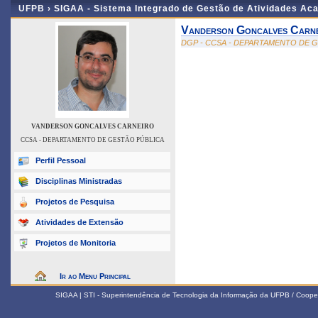
UFPB ›
SIGAA - Sistema Integrado de Gestão de Atividades Ac
Vanderson Goncalves Carn
DGP - CCSA - DEPARTAMENTO DE 
VANDERSON GONCALVES CARNEIRO
CCSA - DEPARTAMENTO DE GESTÃO PÚBLICA
Perfil Pessoal
Disciplinas Ministradas
Projetos de Pesquisa
Atividades de Extensão
Projetos de Monitoria
Ir ao Menu Principal
SIGAA | STI - Superintendência de Tecnologia da Informação da UFPB / Coope