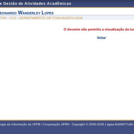
de Gestão de Atividades Acadêmicas
eonardo Wanderley Lopes
FON - CCS - DEPARTAMENTO DE FONOAUDIOLOGIA
O docente não permitiu a visualização da t
Voltar
ologia da Informação da UFPB / Cooperação UFRN - Copyright © 2006-2026 | sigaa-6d48877c6