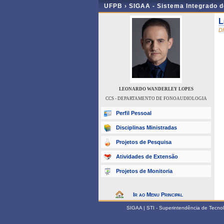
UFPB ›
SIGAA - Sistema Integrado 
L
D
LEONARDO WANDERLEY LOPES
CCS - DEPARTAMENTO DE FONOAUDIOLOGIA
Perfil Pessoal
Disciplinas Ministradas
Projetos de Pesquisa
Atividades de Extensão
Projetos de Monitoria
Ir ao Menu Principal
SIGAA | STI - Superintendência de Tecn