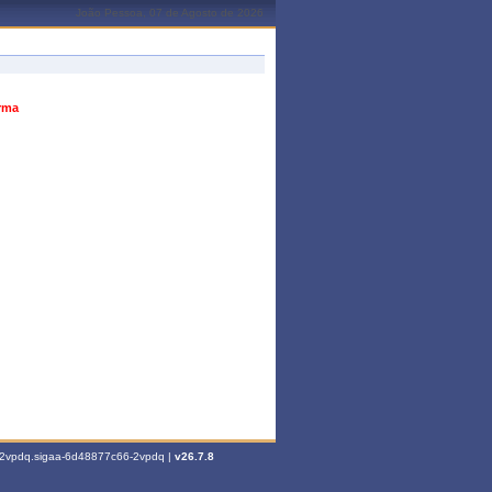
João Pessoa, 07 de Agosto de 2026
urma
6-2vpdq.sigaa-6d48877c66-2vpdq |
v26.7.8