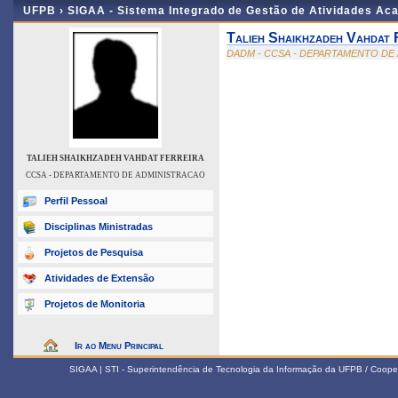
UFPB ›
SIGAA - Sistema Integrado de Gestão de Atividades Ac
Talieh Shaikhzadeh Vahdat 
DADM - CCSA - DEPARTAMENTO DE
TALIEH SHAIKHZADEH VAHDAT FERREIRA
CCSA - DEPARTAMENTO DE ADMINISTRACAO
Perfil Pessoal
Disciplinas Ministradas
Projetos de Pesquisa
Atividades de Extensão
Projetos de Monitoria
Ir ao Menu Principal
SIGAA | STI - Superintendência de Tecnologia da Informação da UFPB / Coope