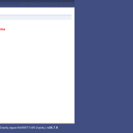
João Pessoa, 07 de Agosto de 2026
urma
6-2vpdq.sigaa-6d48877c66-2vpdq |
v26.7.8