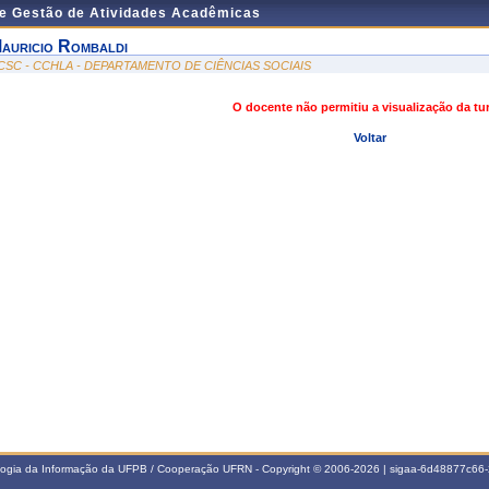
de Gestão de Atividades Acadêmicas
auricio Rombaldi
CSC - CCHLA - DEPARTAMENTO DE CIÊNCIAS SOCIAIS
O docente não permitiu a visualização da t
Voltar
ologia da Informação da UFPB / Cooperação UFRN - Copyright © 2006-2026 | sigaa-6d48877c6