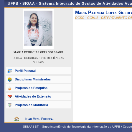
UFPB ›
SIGAA - Sistema Integrado de Gestão de Atividades Ac
Maria Patricia Lopes Goldf
DCSC - CCHLA - DEPARTAMENTO DE
MARIA PATRICIA LOPES GOLDFARB
CCHLA - DEPARTAMENTO DE CIÊNCIAS
SOCIAIS
Perfil Pessoal
Disciplinas Ministradas
Projetos de Pesquisa
Atividades de Extensão
Projetos de Monitoria
Ir ao Menu Principal
SIGAA | STI - Superintendência de Tecnologia da Informação da UFPB / Coope