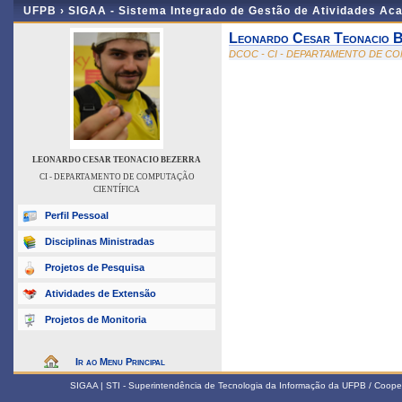
UFPB ›
SIGAA - Sistema Integrado de Gestão de Atividades Ac
Leonardo Cesar Teonacio 
DCOC - CI - DEPARTAMENTO DE C
LEONARDO CESAR TEONACIO BEZERRA
CI - DEPARTAMENTO DE COMPUTAÇÃO
CIENTÍFICA
Perfil Pessoal
Disciplinas Ministradas
Projetos de Pesquisa
Atividades de Extensão
Projetos de Monitoria
Ir ao Menu Principal
SIGAA | STI - Superintendência de Tecnologia da Informação da UFPB / Coope