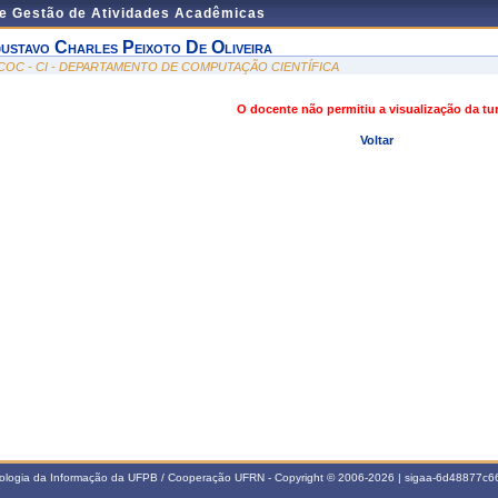
de Gestão de Atividades Acadêmicas
ustavo Charles Peixoto De Oliveira
COC - CI - DEPARTAMENTO DE COMPUTAÇÃO CIENTÍFICA
O docente não permitiu a visualização da t
Voltar
nologia da Informação da UFPB / Cooperação UFRN - Copyright © 2006-2026 | sigaa-6d48877c66