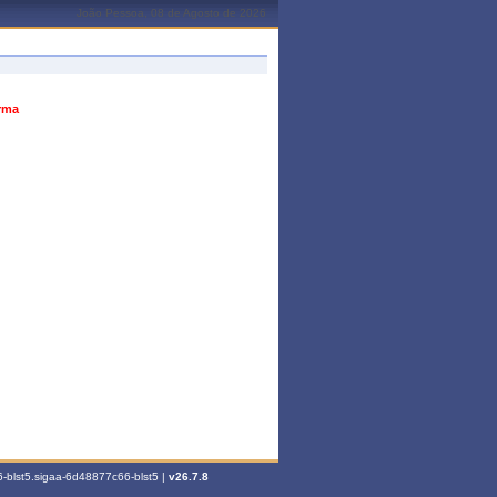
João Pessoa, 08 de Agosto de 2026
urma
-blst5.sigaa-6d48877c66-blst5 |
v26.7.8