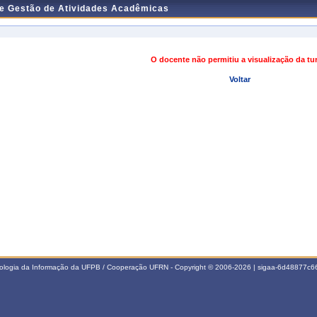
de Gestão de Atividades Acadêmicas
O docente não permitiu a visualização da t
Voltar
nologia da Informação da UFPB / Cooperação UFRN - Copyright © 2006-2026 | sigaa-6d48877c66