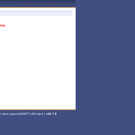
João Pessoa, 06 de Agosto de 2026
urma
-nlpxt.sigaa-6d48877c66-nlpxt |
v26.7.8