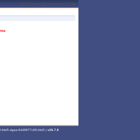
João Pessoa, 06 de Agosto de 2026
urma
-blst5.sigaa-6d48877c66-blst5 |
v26.7.8