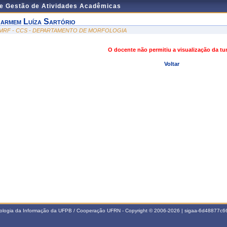
de Gestão de Atividades Acadêmicas
armem Luíza Sartório
MRF - CCS - DEPARTAMENTO DE MORFOLOGIA
O docente não permitiu a visualização da t
Voltar
nologia da Informação da UFPB / Cooperação UFRN - Copyright © 2006-2026 | sigaa-6d48877c66