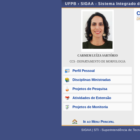
UFPB ›
SIGAA - Sistema Integrado 
C
D
CARMEM LUÍZA SARTÓRIO
CCS - DEPARTAMENTO DE MORFOLOGIA
Perfil Pessoal
Disciplinas Ministradas
Projetos de Pesquisa
Atividades de Extensão
Projetos de Monitoria
Ir ao Menu Principal
SIGAA | STI - Superintendência de Tec