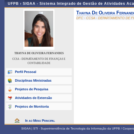
UFPB ›
SIGAA - Sistema Integrado de Gestão de Atividades Ac
Thayna De Oliveira Fernand
DFC - CCSA - DEPARTAMENTO DE F
THAYNA DE OLIVEIRA FERNANDES
CCSA - DEPARTAMENTO DE FINANÇAS E
CONTABILIDADE
Perfil Pessoal
Disciplinas Ministradas
Projetos de Pesquisa
Atividades de Extensão
Projetos de Monitoria
Ir ao Menu Principal
SIGAA | STI - Superintendência de Tecnologia da Informação da UFPB / Coope