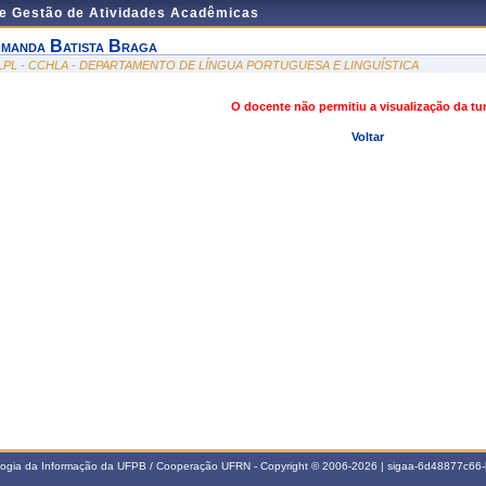
de Gestão de Atividades Acadêmicas
manda Batista Braga
LPL - CCHLA - DEPARTAMENTO DE LÍNGUA PORTUGUESA E LINGUÍSTICA
O docente não permitiu a visualização da t
Voltar
ologia da Informação da UFPB / Cooperação UFRN - Copyright © 2006-2026 | sigaa-6d48877c6