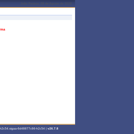
João Pessoa, 09 de Agosto de 2026
urma
6-h2c54.sigaa-6d48877c66-h2c54 |
v26.7.8