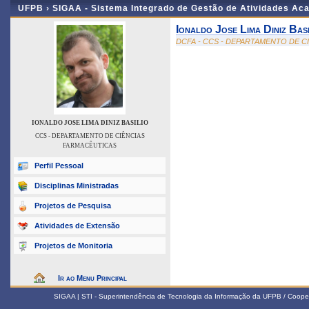
UFPB ›
SIGAA - Sistema Integrado de Gestão de Atividades Ac
Ionaldo Jose Lima Diniz Basi
DCFA - CCS - DEPARTAMENTO DE C
IONALDO JOSE LIMA DINIZ BASILIO
CCS - DEPARTAMENTO DE CIÊNCIAS
FARMACÊUTICAS
Perfil Pessoal
Disciplinas Ministradas
Projetos de Pesquisa
Atividades de Extensão
Projetos de Monitoria
Ir ao Menu Principal
SIGAA | STI - Superintendência de Tecnologia da Informação da UFPB / Coope