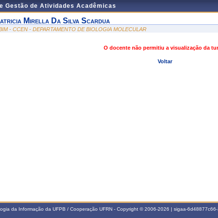
de Gestão de Atividades Acadêmicas
atricia Mirella Da Silva Scardua
BIM - CCEN - DEPARTAMENTO DE BIOLOGIA MOLECULAR
O docente não permitiu a visualização da t
Voltar
ologia da Informação da UFPB / Cooperação UFRN - Copyright © 2006-2026 | sigaa-6d48877c6