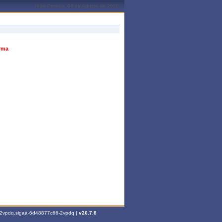
João Pessoa, 08 de Agosto de 2026
urma
6-2vpdq.sigaa-6d48877c66-2vpdq |
v26.7.8