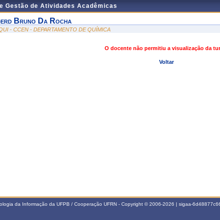
de Gestão de Atividades Acadêmicas
erd Bruno Da Rocha
QUI - CCEN - DEPARTAMENTO DE QUÍMICA
O docente não permitiu a visualização da t
Voltar
nologia da Informação da UFPB / Cooperação UFRN - Copyright © 2006-2026 | sigaa-6d48877c66