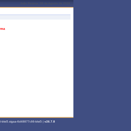
João Pessoa, 08 de Agosto de 2026
urma
-blst5.sigaa-6d48877c66-blst5 |
v26.7.8