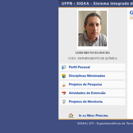
UFPB ›
SIGAA - Sistema Integrado 
G
D
GERD BRUNO DA ROCHA
CCEN - DEPARTAMENTO DE QUÍMICA
Perfil Pessoal
Disciplinas Ministradas
Projetos de Pesquisa
Atividades de Extensão
Projetos de Monitoria
Ir ao Menu Principal
SIGAA | STI - Superintendência de Tec