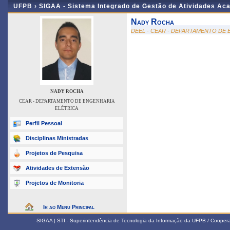
UFPB ›
SIGAA - Sistema Integrado de Gestão de Atividades Ac
Nady Rocha
DEEL - CEAR - DEPARTAMENTO DE
NADY ROCHA
CEAR - DEPARTAMENTO DE ENGENHARIA
ELÉTRICA
Perfil Pessoal
Disciplinas Ministradas
Projetos de Pesquisa
Atividades de Extensão
Projetos de Monitoria
Ir ao Menu Principal
SIGAA | STI - Superintendência de Tecnologia da Informação da UFPB / Coope