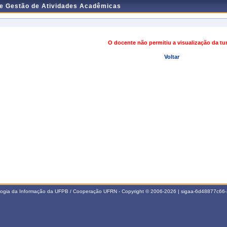
de Gestão de Atividades Acadêmicas
O docente não permitiu a visualização da t
Voltar
ologia da Informação da UFPB / Cooperação UFRN - Copyright © 2006-2026 | sigaa-6d48877c6