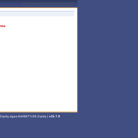
João Pessoa, 08 de Agosto de 2026
urma
6-2vpdq.sigaa-6d48877c66-2vpdq |
v26.7.8