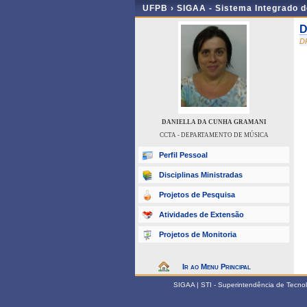
UFPB ›
SIGAA - Sistema Integrado 
D
D
DANIELLA DA CUNHA GRAMANI
CCTA - DEPARTAMENTO DE MÚSICA
Perfil Pessoal
Disciplinas Ministradas
Projetos de Pesquisa
Atividades de Extensão
Projetos de Monitoria
Ir ao Menu Principal
SIGAA | STI - Superintendência de Tecn