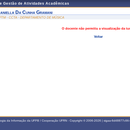
de Gestão de Atividades Acadêmicas
aniella Da Cunha Gramani
PTM - CCTA - DEPARTAMENTO DE MÚSICA
O docente não permitiu a visualização da t
Voltar
ologia da Informação da UFPB / Cooperação UFRN - Copyright © 2006-2026 | sigaa-6d48877c6