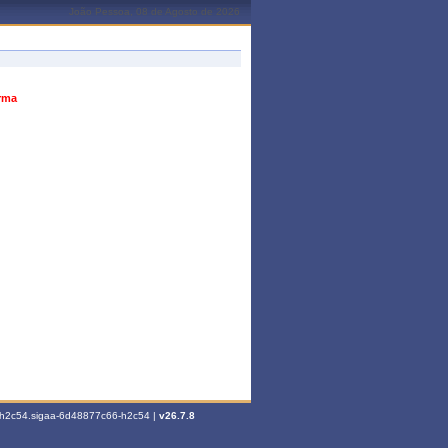
João Pessoa, 08 de Agosto de 2026
urma
6-h2c54.sigaa-6d48877c66-h2c54 |
v26.7.8