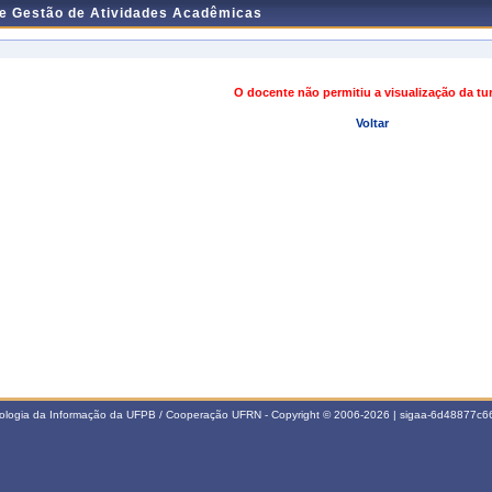
de Gestão de Atividades Acadêmicas
O docente não permitiu a visualização da t
Voltar
nologia da Informação da UFPB / Cooperação UFRN - Copyright © 2006-2026 | sigaa-6d48877c66