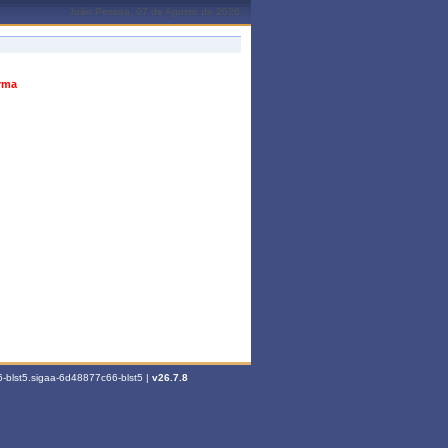
João Pessoa, 07 de Agosto de 2026
urma
-blst5.sigaa-6d48877c66-blst5 |
v26.7.8