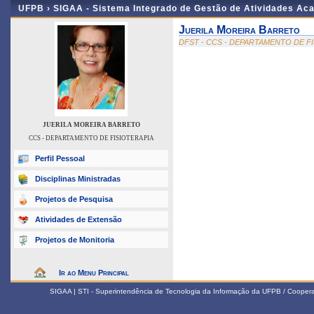
UFPB ›
SIGAA - Sistema Integrado de Gestão de Atividades Ac
Juerila Moreira Barreto
DFST - CCS - DEPARTAMENTO DE F
JUERILA MOREIRA BARRETO
CCS - DEPARTAMENTO DE FISIOTERAPIA
Perfil Pessoal
Disciplinas Ministradas
Projetos de Pesquisa
Atividades de Extensão
Projetos de Monitoria
Ir ao Menu Principal
SIGAA | STI - Superintendência de Tecnologia da Informação da UFPB / Coope