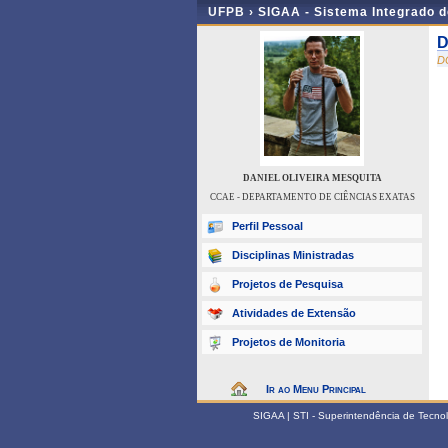
UFPB ›
SIGAA - Sistema Integrado 
D
D
DANIEL OLIVEIRA MESQUITA
CCAE - DEPARTAMENTO DE CIÊNCIAS EXATAS
Perfil Pessoal
Disciplinas Ministradas
Projetos de Pesquisa
Atividades de Extensão
Projetos de Monitoria
Ir ao Menu Principal
SIGAA | STI - Superintendência de Tecn