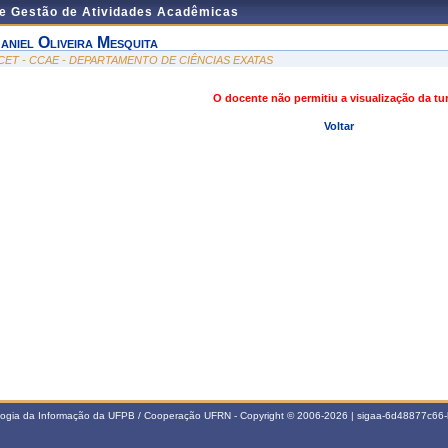
de Gestão de Atividades Acadêmicas
aniel Oliveira Mesquita
CET - CCAE - DEPARTAMENTO DE CIÊNCIAS EXATAS
O docente não permitiu a visualização da t
Voltar
ologia da Informação da UFPB / Cooperação UFRN - Copyright © 2006-2026 | sigaa-6d48877c6