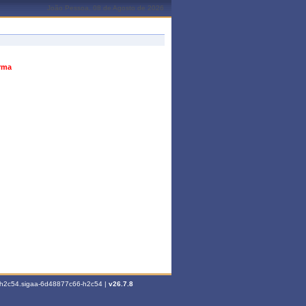
João Pessoa, 08 de Agosto de 2026
urma
6-h2c54.sigaa-6d48877c66-h2c54 |
v26.7.8