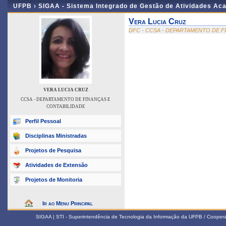
UFPB ›
SIGAA - Sistema Integrado de Gestão de Atividades Ac
Vera Lucia Cruz
DFC - CCSA - DEPARTAMENTO DE F
VERA LUCIA CRUZ
CCSA - DEPARTAMENTO DE FINANÇAS E
CONTABILIDADE
Perfil Pessoal
Disciplinas Ministradas
Projetos de Pesquisa
Atividades de Extensão
Projetos de Monitoria
Ir ao Menu Principal
SIGAA | STI - Superintendência de Tecnologia da Informação da UFPB / Coope