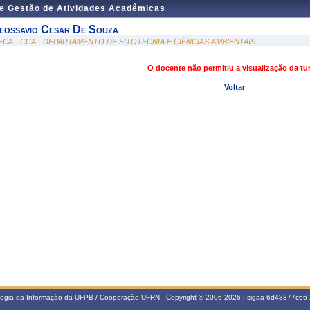
de Gestão de Atividades Acadêmicas
eossavio Cesar De Souza
FCA - CCA - DEPARTAMENTO DE FITOTECNIA E CIÊNCIAS AMBIENTAIS
O docente não permitiu a visualização da t
Voltar
ologia da Informação da UFPB / Cooperação UFRN - Copyright © 2006-2026 | sigaa-6d48877c6