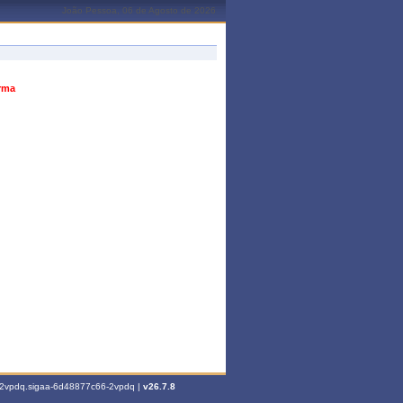
João Pessoa, 06 de Agosto de 2026
urma
6-2vpdq.sigaa-6d48877c66-2vpdq |
v26.7.8