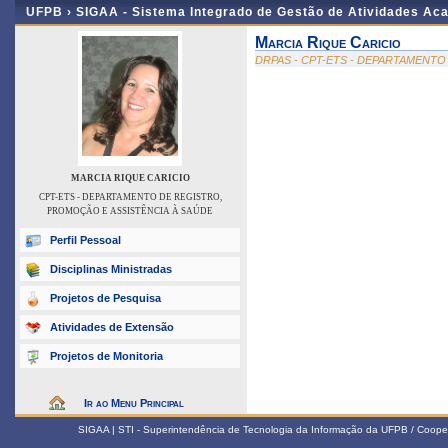
UFPB ›
SIGAA - Sistema Integrado de Gestão de Atividades Ac
Marcia Rique Caricio
DRPAS - CPT-ETS - DEPARTAMENTO
MARCIA RIQUE CARICIO
CPT-ETS - DEPARTAMENTO DE REGISTRO,
PROMOÇÃO E ASSISTÊNCIA À SAÚDE
Perfil Pessoal
Disciplinas Ministradas
Projetos de Pesquisa
Atividades de Extensão
Projetos de Monitoria
Ir ao Menu Principal
SIGAA | STI - Superintendência de Tecnologia da Informação da UFPB / Coope