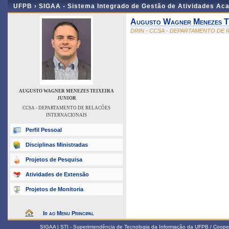
UFPB ›
SIGAA - Sistema Integrado de Gestão de Atividades Ac
Augusto Wagner Menezes Te
DRIN - CCSA - DEPARTAMENTO DE
AUGUSTO WAGNER MENEZES TEIXEIRA
JUNIOR
CCSA - DEPARTAMENTO DE RELACÕES
INTERNACIONAIS
Perfil Pessoal
Disciplinas Ministradas
Projetos de Pesquisa
Atividades de Extensão
Projetos de Monitoria
Ir ao Menu Principal
SIGAA | STI - Superintendência de Tecnologia da Informação da UFPB / Coope