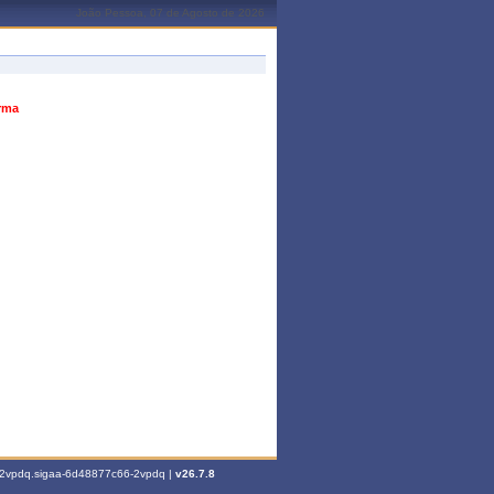
João Pessoa, 07 de Agosto de 2026
urma
6-2vpdq.sigaa-6d48877c66-2vpdq |
v26.7.8