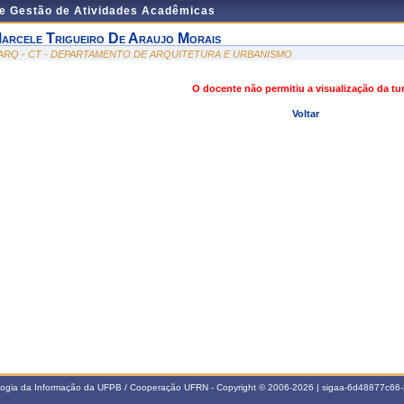
de Gestão de Atividades Acadêmicas
arcele Trigueiro De Araujo Morais
ARQ - CT - DEPARTAMENTO DE ARQUITETURA E URBANISMO
O docente não permitiu a visualização da t
Voltar
ologia da Informação da UFPB / Cooperação UFRN - Copyright © 2006-2026 | sigaa-6d48877c6