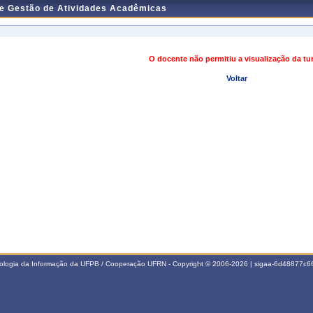
de Gestão de Atividades Acadêmicas
O docente não permitiu a visualização da t
Voltar
nologia da Informação da UFPB / Cooperação UFRN - Copyright © 2006-2026 | sigaa-6d48877c66