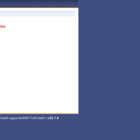
João Pessoa, 07 de Agosto de 2026
urma
-blst5.sigaa-6d48877c66-blst5 |
v26.7.8