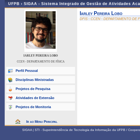
UFPB ›
SIGAA - Sistema Integrado de Gestão de Atividades Ac
Iarley Pereira Lobo
DFIS - CCEN - DEPARTAMENTO DE F
IARLEY PEREIRA LOBO
CCEN - DEPARTAMENTO DE FÍSICA
Perfil Pessoal
Disciplinas Ministradas
Projetos de Pesquisa
Atividades de Extensão
Projetos de Monitoria
Ir ao Menu Principal
SIGAA | STI - Superintendência de Tecnologia da Informação da UFPB / Coope