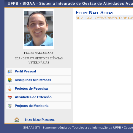
UFPB ›
SIGAA - Sistema Integrado de Gestão de Atividades Ac
Felipe Nael Seixas
DCV - CCA - DEPARTAMENTO DE CI
FELIPE NAEL SEIXAS
CCA - DEPARTAMENTO DE CIÊNCIAS
VETERINÁRIAS
Perfil Pessoal
Disciplinas Ministradas
Projetos de Pesquisa
Atividades de Extensão
Projetos de Monitoria
Ir ao Menu Principal
SIGAA | STI - Superintendência de Tecnologia da Informação da UFPB / Coope