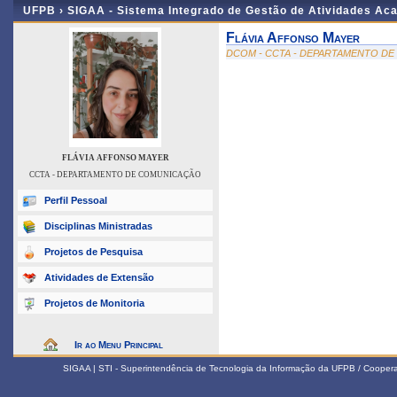
UFPB ›
SIGAA - Sistema Integrado de Gestão de Atividades Ac
Flávia Affonso Mayer
DCOM - CCTA - DEPARTAMENTO D
FLÁVIA AFFONSO MAYER
CCTA - DEPARTAMENTO DE COMUNICAÇÃO
Perfil Pessoal
Disciplinas Ministradas
Projetos de Pesquisa
Atividades de Extensão
Projetos de Monitoria
Ir ao Menu Principal
SIGAA | STI - Superintendência de Tecnologia da Informação da UFPB / Coope