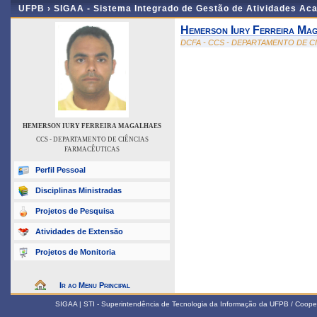
UFPB ›
SIGAA - Sistema Integrado de Gestão de Atividades Ac
Hemerson Iury Ferreira Ma
DCFA - CCS - DEPARTAMENTO DE C
HEMERSON IURY FERREIRA MAGALHAES
CCS - DEPARTAMENTO DE CIÊNCIAS
FARMACÊUTICAS
Perfil Pessoal
Disciplinas Ministradas
Projetos de Pesquisa
Atividades de Extensão
Projetos de Monitoria
Ir ao Menu Principal
SIGAA | STI - Superintendência de Tecnologia da Informação da UFPB / Coope