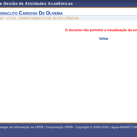
de Gestão de Atividades Acadêmicas
eraclito Cardoso De Oliveira
AC - CCTA - DEPARTAMENTO DE ARTES CÊNICAS
O docente não permitiu a visualização da t
Voltar
nologia da Informação da UFPB / Cooperação UFRN - Copyright © 2006-2026 | sigaa-6d48877c66