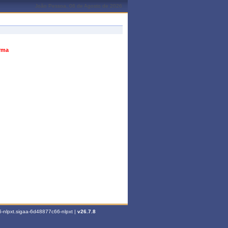
João Pessoa, 06 de Agosto de 2026
urma
-nlpxt.sigaa-6d48877c66-nlpxt |
v26.7.8