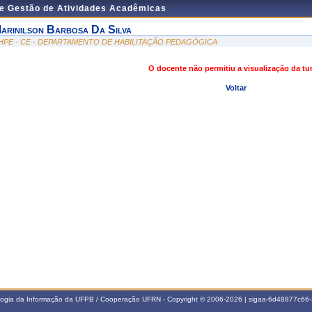
de Gestão de Atividades Acadêmicas
arinilson Barbosa Da Silva
HPE - CE - DEPARTAMENTO DE HABILITAÇÃO PEDAGÓGICA
O docente não permitiu a visualização da t
Voltar
ologia da Informação da UFPB / Cooperação UFRN - Copyright © 2006-2026 | sigaa-6d48877c6