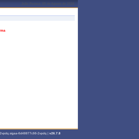
João Pessoa, 05 de Agosto de 2026
urma
6-2vpdq.sigaa-6d48877c66-2vpdq |
v26.7.8