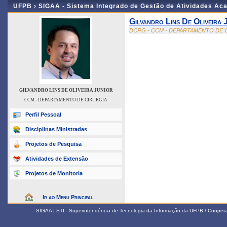
UFPB ›
SIGAA - Sistema Integrado de Gestão de Atividades Ac
Gilvandro Lins De Oliveira 
DCRG - CCM - DEPARTAMENTO DE 
GILVANDRO LINS DE OLIVEIRA JUNIOR
CCM - DEPARTAMENTO DE CIRURGIA
Perfil Pessoal
Disciplinas Ministradas
Projetos de Pesquisa
Atividades de Extensão
Projetos de Monitoria
Ir ao Menu Principal
SIGAA | STI - Superintendência de Tecnologia da Informação da UFPB / Coope