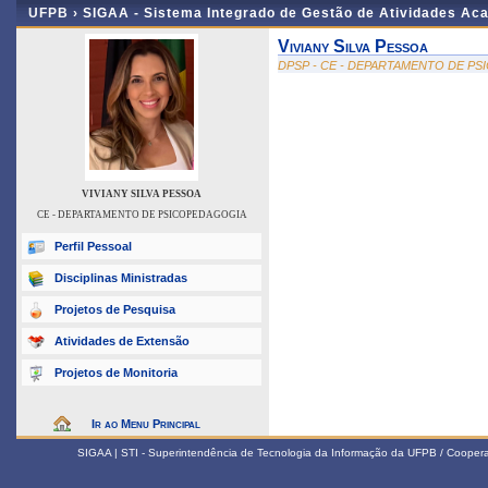
UFPB ›
SIGAA - Sistema Integrado de Gestão de Atividades Ac
Viviany Silva Pessoa
DPSP - CE - DEPARTAMENTO DE P
VIVIANY SILVA PESSOA
CE - DEPARTAMENTO DE PSICOPEDAGOGIA
Perfil Pessoal
Disciplinas Ministradas
Projetos de Pesquisa
Atividades de Extensão
Projetos de Monitoria
Ir ao Menu Principal
SIGAA | STI - Superintendência de Tecnologia da Informação da UFPB / Coope