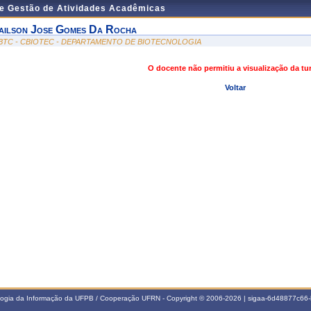
de Gestão de Atividades Acadêmicas
ailson Jose Gomes Da Rocha
BTC - CBIOTEC - DEPARTAMENTO DE BIOTECNOLOGIA
O docente não permitiu a visualização da t
Voltar
ologia da Informação da UFPB / Cooperação UFRN - Copyright © 2006-2026 | sigaa-6d48877c6