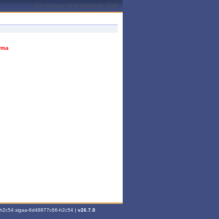
João Pessoa, 06 de Agosto de 2026
urma
6-h2c54.sigaa-6d48877c66-h2c54 |
v26.7.8