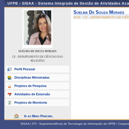
UFPB ›
SIGAA - Sistema Integrado de Gestão de Atividades Ac
Suelma De Souza Moraes
DCR - CE - DEPARTAMENTO DE CIÊ
SUELMA DE SOUZA MORAES
CE - DEPARTAMENTO DE CIÊNCIAS DAS
RELIGIÕES
Perfil Pessoal
Disciplinas Ministradas
Projetos de Pesquisa
Atividades de Extensão
Projetos de Monitoria
Ir ao Menu Principal
SIGAA | STI - Superintendência de Tecnologia da Informação da UFPB / Coope