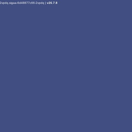
6-2vpdq.sigaa-6d48877c66-2vpdq |
v26.7.8