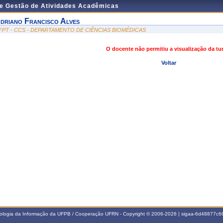
de Gestão de Atividades Acadêmicas
driano Francisco Alves
FPT - CCS - DEPARTAMENTO DE CIÊNCIAS BIOMÉDICAS
O docente não permitiu a visualização da t
Voltar
nologia da Informação da UFPB / Cooperação UFRN - Copyright © 2006-2026 | sigaa-6d48877c66