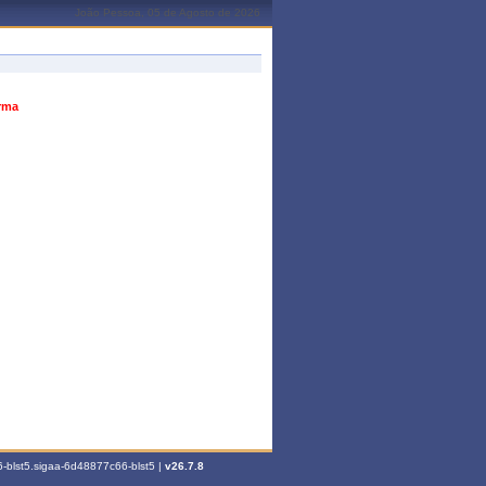
João Pessoa, 05 de Agosto de 2026
urma
-blst5.sigaa-6d48877c66-blst5 |
v26.7.8