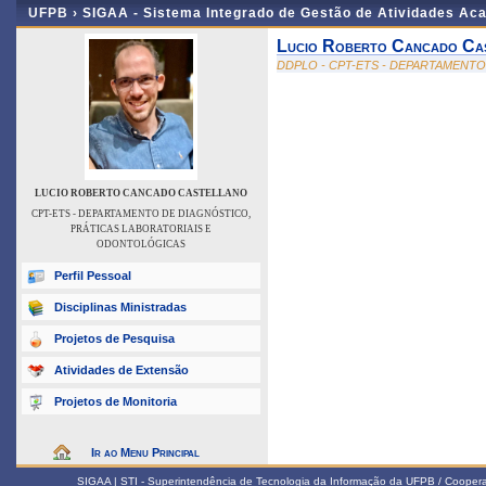
UFPB ›
SIGAA - Sistema Integrado de Gestão de Atividades Ac
Lucio Roberto Cancado Ca
DDPLO - CPT-ETS - DEPARTAMENT
LUCIO ROBERTO CANCADO CASTELLANO
CPT-ETS - DEPARTAMENTO DE DIAGNÓSTICO,
PRÁTICAS LABORATORIAIS E
ODONTOLÓGICAS
Perfil Pessoal
Disciplinas Ministradas
Projetos de Pesquisa
Atividades de Extensão
Projetos de Monitoria
Ir ao Menu Principal
SIGAA | STI - Superintendência de Tecnologia da Informação da UFPB / Coope